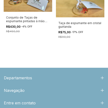
Conjunto de Taças de
espumante pintadas à mão
Taça de espumante em cristal
Natal
R$430,00
guirlanda
-
4
%
OFF
R$450,00
R$75,00
-
17
%
OFF
R$90,00
Departamentos
Navegação
Entre em contato