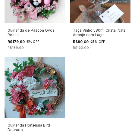
Guirlanda de Pascoa Ovos
Taça Vinho 580ml Cristal Natal
Rosas
Arranjo com Laço
R$179,90
R$90,00
-
5
%
OFF
-
25
%
OFF
R$189,90
R$120,00
Guirlanda Hortensia Bird
Dourado