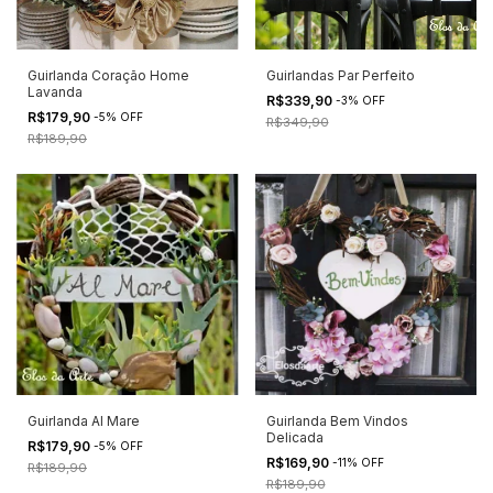
Guirlanda Coração Home
Guirlandas Par Perfeito
Lavanda
R$339,90
-
3
%
OFF
R$179,90
-
5
%
OFF
R$349,90
R$189,90
Guirlanda Al Mare
Guirlanda Bem Vindos
Delicada
R$179,90
-
5
%
OFF
R$169,90
-
11
%
OFF
R$189,90
R$189,90