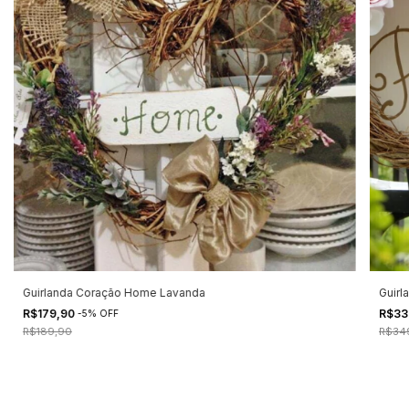
Guirlanda Coração Home Lavanda
Guirl
R$179,90
R$33
-
5
%
OFF
R$189,90
R$34