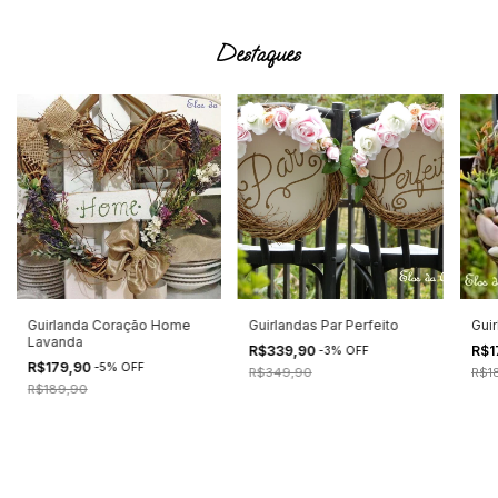
Destaques
Guirlanda Coração Home
Guirlandas Par Perfeito
Guir
Lavanda
R$339,90
R$1
-
3
%
OFF
R$179,90
-
5
%
OFF
R$349,90
R$1
R$189,90