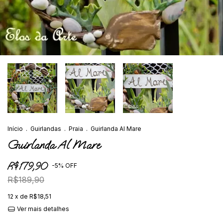
Início
.
Guirlandas
.
Praia
.
Guirlanda Al Mare
Guirlanda Al Mare
R$179,90
-
5
%
OFF
R$189,90
12
x de
R$18,51
Ver mais detalhes