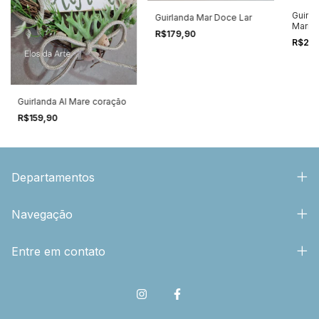
Guirla
Guirlanda Mar Doce Lar
Marin
R$179,90
R$23
Guirlanda Al Mare coração
R$159,90
Departamentos
Navegação
Entre em contato