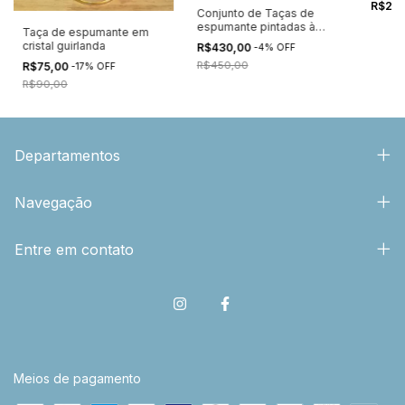
R$26
Conjunto de Taças de
espumante pintadas à
Taça de espumante em
mão Natal
cristal guirlanda
R$430,00
-
4
%
OFF
R$450,00
R$75,00
-
17
%
OFF
R$90,00
Departamentos
Navegação
Entre em contato
Meios de pagamento