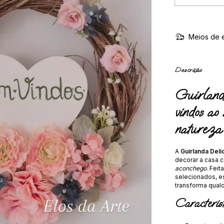
Meios de 
Descrição
Guirland
vindos ao
natureza
A
Guirlanda Del
decorar a casa
aconchego
. Fei
selecionados, es
transforma qual
Característ