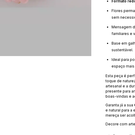
Formato red
Flores perma
sem necessi
Mensagem 
familiares e v
Base em galh
sustentável.
Ideal para p
espaço mais 
Esta peça é per
toque de naturez
artesanal e a du
presente para a
boas-vindas e 
Garanta já a sua
e natural para a
mereça ser acol
Decore com arte