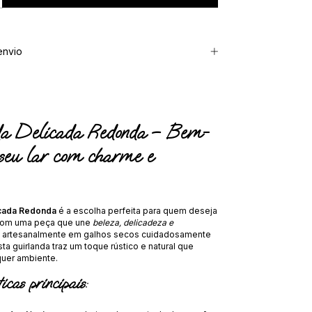
envio
a Delicada Redonda – Bem-
 seu lar com charme e
icada Redonda
é a escolha perfeita para quem deseja
 com uma peça que une
beleza, delicadeza e
ta artesanalmente em galhos secos cuidadosamente
ta guirlanda traz um toque rústico e natural que
quer ambiente.
icas principais: