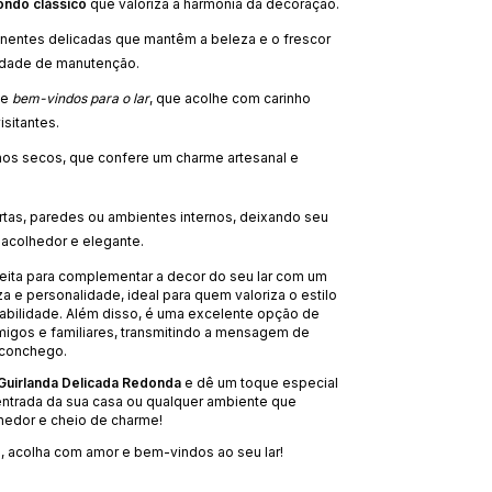
ondo clássico
que valoriza a harmonia da decoração.
nentes delicadas que mantêm a beleza e o frescor
dade de manutenção.
de
bem-vindos para o lar
, que acolhe com carinho
isitantes.
os secos, que confere um charme artesanal e
ortas, paredes ou ambientes internos, deixando seu
acolhedor e elegante.
feita para complementar a decor do seu lar com um
a e personalidade, ideal para quem valoriza o estilo
rabilidade. Além disso, é uma excelente opção de
migos e familiares, transmitindo a mensagem de
aconchego.
Guirlanda Delicada Redonda
e dê um toque especial
 entrada da sua casa ou qualquer ambiente que
hedor e cheio de charme!
, acolha com amor e bem-vindos ao seu lar!