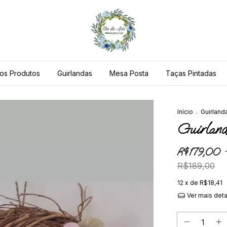
os Produtos
Guirlandas
Mesa Posta
Taças Pintadas
Início
.
Guirland
Guirland
R$179,00
R$189,00
12
x de
R$18,41
Ver mais det