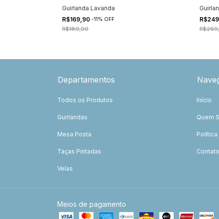
Guirlanda Lavanda
Guirla
R$169,90
R$249
-
11
%
OFF
R$189,90
R$269
Departamentos
Nave
Todos os Produtos
Início
Guirlandas
Quem 
Mesa Posta
Polític
Taças Pintadas
Contat
Velas
Meios de pagamento