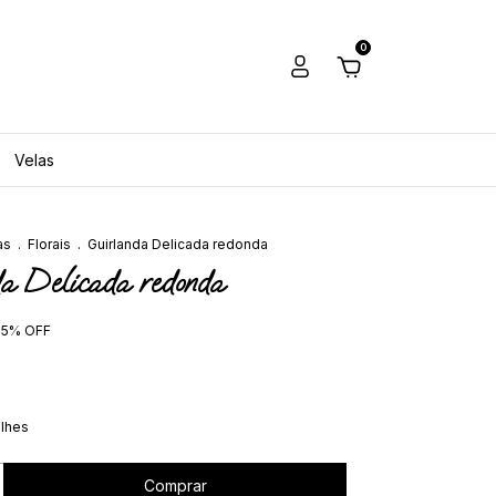
0
Velas
as
.
Florais
.
Guirlanda Delicada redonda
a Delicada redonda
-
5
%
OFF
alhes