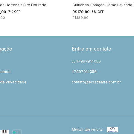
nda Hortensia Bird Dourado
Guirlanda Coração Home Lavanda
,00
R$179,90
-
7
%
OFF
-
5
%
OFF
,00
R$189,90
gação
Entre em contato
5547997914056
Somos
47997914056
a de Privacidade
contato@elosdaarte.com.br
o
Meios de envio