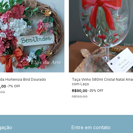
nda Hortensia Bird Dourado
Taça Vinho 580ml Cristal Natal Arra
com Laço
,00
-
7
%
OFF
R$90,00
-
25
%
OFF
,00
R$120,00
gação
Entre em contato