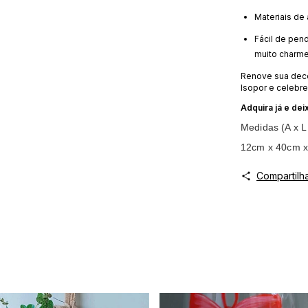
Materiais de 
Fácil de pend
muito charme
Renove sua dec
Isopor e celebr
Adquira já e dei
Medidas (A x L
12cm x 40cm x
Compartilh