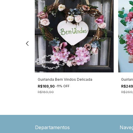
s
Guirlanda Bem Vindos Delicada
Guirla
R$169,90
R$249
-
11
%
OFF
R$189,90
R$269
Departamentos
Nave