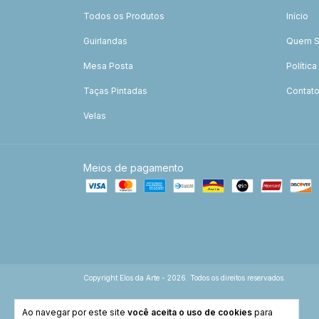
Todos os Produtos
Início
Guirlandas
Quem 
Mesa Posta
Polític
Taças Pintadas
Contat
Velas
Meios de pagamento
Copyright Elos da Arte - 2026. Todos os direitos reservados.
Ao navegar por este site
você aceita o uso de cookies
para