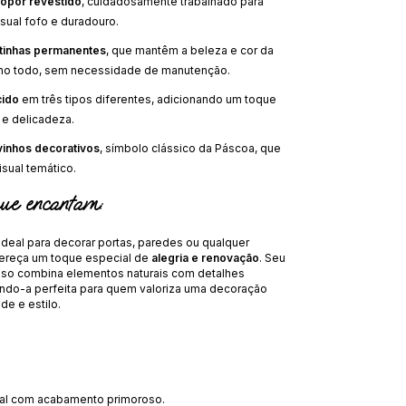
opor revestido
, cuidadosamente trabalhado para
isual fofo e duradouro.
ntinhas permanentes
, que mantêm a beleza e cor da
ano todo, sem necessidade de manutenção.
cido
em três tipos diferentes, adicionando um toque
 e delicadeza.
inhos decorativos
, símbolo clássico da Páscoa, que
sual temático.
ue encantam:
 ideal para decorar portas, paredes ou qualquer
ereça um toque especial de
alegria e renovação
. Seu
so combina elementos naturais com detalhes
nando-a perfeita para quem valoriza uma decoração
e e estilo.
al com acabamento primoroso.