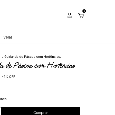
0
Velas
s
.
Guirlanda de Páscoa com Hortênsias.
a de Páscoa com Hortênsias.
-
4
%
OFF
alhes