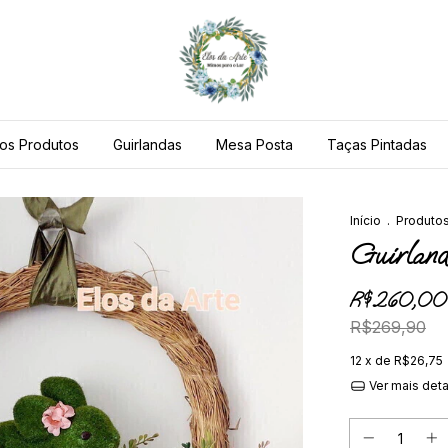
os Produtos
Guirlandas
Mesa Posta
Taças Pintadas
Início
.
Produto
Guirland
R$260,00
R$269,90
12
x de
R$26,75
Ver mais det