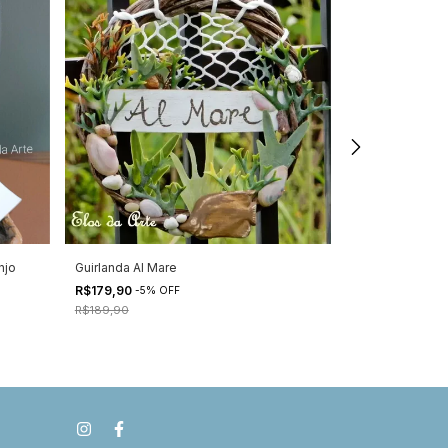
njo
Guirlanda Al Mare
Guirlanda Natal 
R$179,90
R$169,90
-
5
%
OFF
-
6
%
O
R$189,90
R$179,90