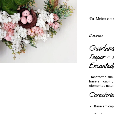
Meios de 
Descrição
Guirland
Isopor –
Encantad
Transforme sua
base em capim
,
elementos natura
Característ
Base em capi