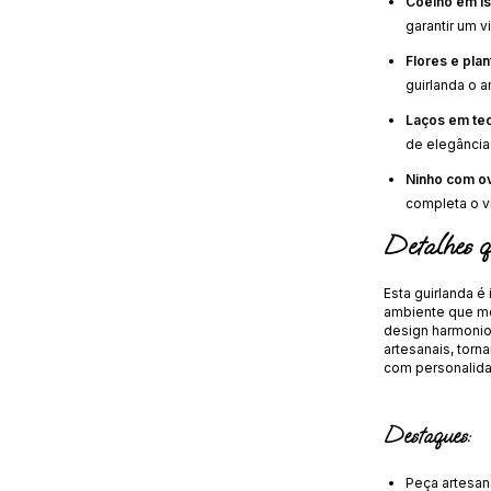
Coelho em is
garantir um v
Flores e pla
guirlanda o 
Laços em te
de elegância
Ninho com ov
completa o vi
Detalhes q
Esta guirlanda é
ambiente que m
design harmonio
artesanais, tor
com personalidad
Destaques:
Peça artesan