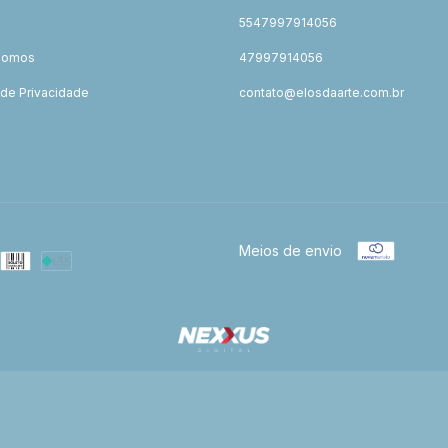
5547997914056
Somos
47997914056
a de Privacidade
contato@elosdaarte.com.br
o
Meios de envio